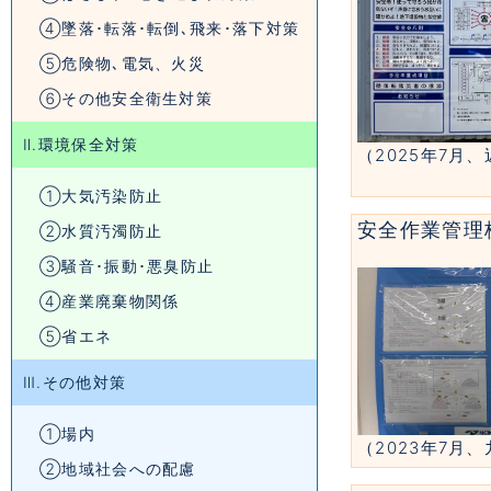
④墜落･転落･転倒､飛来･落下対策
⑤危険物､電気、火災
⑥その他安全衛生対策
Ⅱ.環境保全対策
（2025年7月
①大気汚染防止
安全作業管理
②水質汚濁防止
③騒音･振動･悪臭防止
④産業廃棄物関係
⑤省エネ
Ⅲ.その他対策
①場内
（2023年7月
②地域社会への配慮