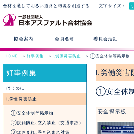
合材を通して明るい道路と環境を創造する
文字サイズ：
協会案内
会員名簿
委員会活動
HOME
好事例集
Ⅰ.労働災害防止
①安全体制等掲示物
Ⅰ.労働災害
好事例集
はじめに
①安全体
Ⅰ.労働災害防止
安全掲示板
①安全体制等掲示物
②接触防止､立入禁止（交通事故）
③はさまれ､巻き込まれ対策