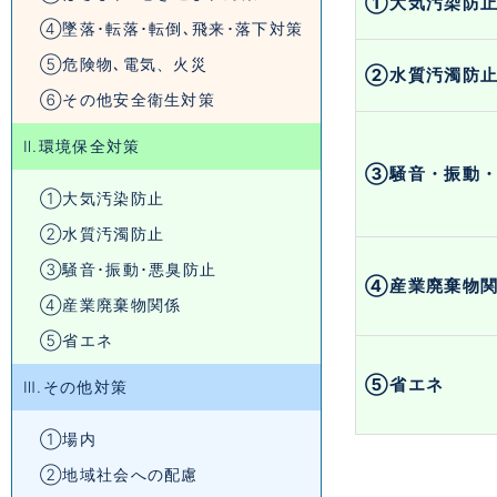
①大気汚染防
④墜落･転落･転倒､飛来･落下対策
⑤危険物､電気、火災
②水質汚濁防
⑥その他安全衛生対策
Ⅱ.環境保全対策
③騒音・振動・
①大気汚染防止
②水質汚濁防止
③騒音･振動･悪臭防止
④産業廃棄物
④産業廃棄物関係
⑤省エネ
⑤省エネ
Ⅲ.その他対策
①場内
②地域社会への配慮