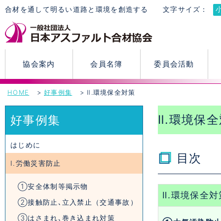
合材を通して明るい道路と環境を創造する
文字サイズ：
協会案内
会員名簿
委員会活動
HOME
好事例集
Ⅱ.環境保全対策
Ⅱ.環境保
好事例集
はじめに
目次
Ⅰ.労働災害防止
①安全体制等掲示物
Ⅱ.環境保全対
②接触防止､立入禁止（交通事故）
③はさまれ､巻き込まれ対策