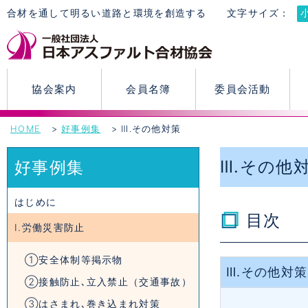
合材を通して明るい道路と環境を創造する
文字サイズ：
協会案内
会員名簿
委員会活動
HOME
好事例集
Ⅲ.その他対策
Ⅲ.その他
好事例集
はじめに
目次
Ⅰ.労働災害防止
①安全体制等掲示物
Ⅲ.その他対策
②接触防止､立入禁止（交通事故）
③はさまれ､巻き込まれ対策