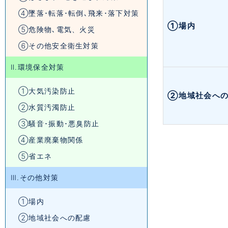
④墜落･転落･転倒､飛来･落下対策
①場内
⑤危険物､電気、火災
⑥その他安全衛生対策
Ⅱ.環境保全対策
①大気汚染防止
②地域社会への
②水質汚濁防止
③騒音･振動･悪臭防止
④産業廃棄物関係
⑤省エネ
Ⅲ.その他対策
①場内
②地域社会への配慮