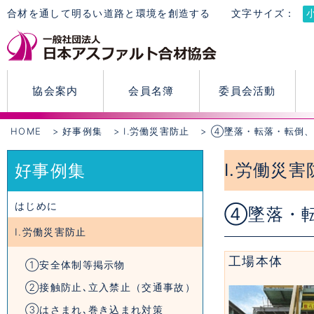
合材を通して明るい道路と環境を創造する
文字サイズ：
協会案内
会員名簿
委員会活動
HOME
好事例集
Ⅰ.労働災害防止
④墜落・転落・転倒、
Ⅰ.労働災害
好事例集
はじめに
④墜落・
Ⅰ.労働災害防止
工場本体
①安全体制等掲示物
②接触防止､立入禁止（交通事故）
③はさまれ､巻き込まれ対策