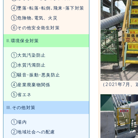
④墜落･転落･転倒､飛来･落下対策
⑤危険物､電気、火災
⑥その他安全衛生対策
Ⅱ.環境保全対策
①大気汚染防止
②水質汚濁防止
③騒音･振動･悪臭防止
（2021年7月、
④産業廃棄物関係
⑤省エネ
Ⅲ.その他対策
①場内
②地域社会への配慮